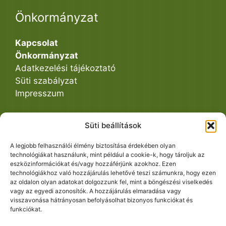
Önkormányzat
Kapcsolat
Önkormányzat
Adatkezelési tájékoztató
Süti szabályzat
Impresszum
Süti beállítások
Közös Hivatal
A legjobb felhasználói élmény biztosítása érdekében olyan
technológiákat használunk, mint például a cookie-k, hogy tároljuk az
eszközinformációkat és/vagy hozzáférjünk azokhoz. Ezen
Ügyintézés
technológiákhoz való hozzájárulás lehetővé teszi számunkra, hogy ezen
Dokumentumtár
az oldalon olyan adatokat dolgozzunk fel, mint a böngészési viselkedés
vagy az egyedi azonosítók. A hozzájárulás elmaradása vagy
visszavonása hátrányosan befolyásolhat bizonyos funkciókat és
funkciókat.