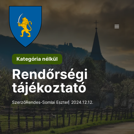
Kilépés
a
tartalomba
Menü
Kategória nélkül
Rendőrségi
tájékoztató
Szerző
Rendes-Somlai Eszter
2024.12.12.