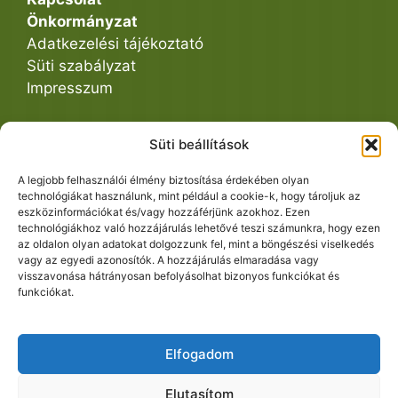
Önkormányzat
Adatkezelési tájékoztató
Süti szabályzat
Impresszum
Süti beállítások
Közös Hivatal
A legjobb felhasználói élmény biztosítása érdekében olyan
technológiákat használunk, mint például a cookie-k, hogy tároljuk az
eszközinformációkat és/vagy hozzáférjünk azokhoz. Ezen
Ügyintézés
technológiákhoz való hozzájárulás lehetővé teszi számunkra, hogy ezen
Dokumentumtár
az oldalon olyan adatokat dolgozzunk fel, mint a böngészési viselkedés
vagy az egyedi azonosítók. A hozzájárulás elmaradása vagy
visszavonása hátrányosan befolyásolhat bizonyos funkciókat és
funkciókat.
Elfogadom
Elutasítom