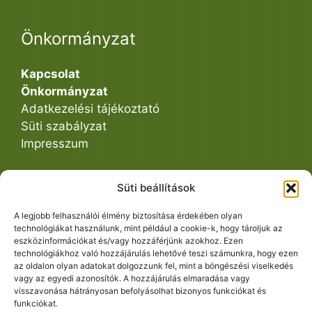
Önkormányzat
Kapcsolat
Önkormányzat
Adatkezelési tájékoztató
Süti szabályzat
Impresszum
Süti beállítások
Közös Hivatal
A legjobb felhasználói élmény biztosítása érdekében olyan
technológiákat használunk, mint például a cookie-k, hogy tároljuk az
eszközinformációkat és/vagy hozzáférjünk azokhoz. Ezen
Ügyintézés
technológiákhoz való hozzájárulás lehetővé teszi számunkra, hogy ezen
Dokumentumtár
az oldalon olyan adatokat dolgozzunk fel, mint a böngészési viselkedés
vagy az egyedi azonosítók. A hozzájárulás elmaradása vagy
visszavonása hátrányosan befolyásolhat bizonyos funkciókat és
funkciókat.