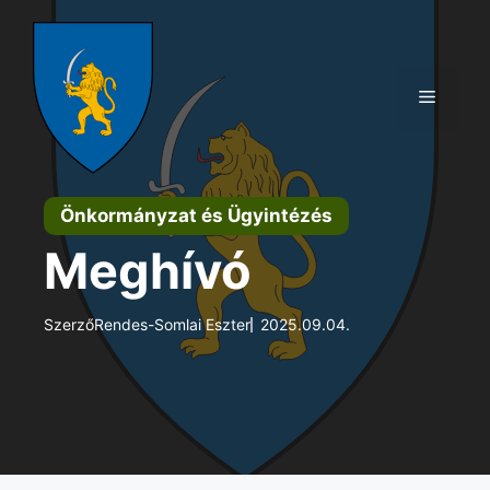
Kilépés
a
tartalomba
Menü
Önkormányzat és Ügyintézés
Meghívó
Szerző
Rendes-Somlai Eszter
2025.09.04.