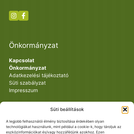
Önkormányzat
Kapcsolat
Önkormányzat
Adatkezelési tájékoztató
Süti szabályzat
Impresszum
Süti beállítások
Közös Hivatal
A legjobb felhasználói élmény biztosítása érdekében olyan
technológiákat használunk, mint például a cookie-k, hogy tároljuk az
eszközinformációkat és/vagy hozzáférjünk azokhoz. Ezen
Ügyintézés