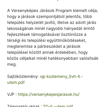
A Versenyképes Járások Program kiemelt célja,
hogy a járások szempontjából jelentős, több
település helyzetét javító, illetve az adott járás
lakosságának minél nagyobb hányadát érintő
fejlesztések támogatásával ösztönözze a
térségi és települési együttműködéseket,
megteremtse a párbeszédet a járások
települései között annak érdekében, hogy
közös céljaikat minél hatékonyabban valósítsák
meg.
Sajtóközlemény:
vjp kozlemeny_Svh-II.-
utem.pdf
VJP :
https://versenykepesjarasok.hu/
Támogatói okirat :
TO-II.-utem.pdf