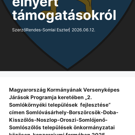
elnyert
támogatásokról
Szerző
Rendes-Somlai Eszter
2026.06.12.
Magyarország Kormányának Versenyképes
Járások Programja keretében „2.
Somlókörnyéki települések fejlesztése”
címen Somlóvásárhely-Borszörcsök-Doba-
Kisszőlős-Noszlop-Oroszi-Somlójenő-
Somlószőlős települések önkormányzatai