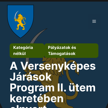
Kilépés
a
tartalomba
Menü
Kategória
Pályázatok és
nélkül
Támogatások
A Versenyképes
Járások
Program II. ütem
keretében